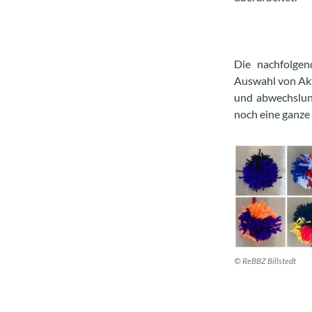
Die
nachfolge
Auswahl von Akt
und abwechslung
noch eine ganze
© ReBBZ Billstedt