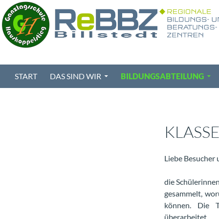
Zum
Inhalt
springen
Suchen
ReBBZ Billstedt
START
DAS SIND WIR
BILDUNGSABTEILUNG
Billstedt
KLASSE
Liebe Besucher 
die Schülerinnen
gesammelt, wor
können. Die T
überarbeitet.