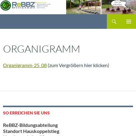
Zum
Inhalt
Suchen
springen
ReBBZ Billstedt
PRIMÄR
MENÜ
ORGANIGRAMM
Organigramm-25_08
(zum Vergrößern hier klicken)
SO ERREICHEN SIE UNS
ReBBZ-Bildungsabteilung
Standort Hauskoppelstieg