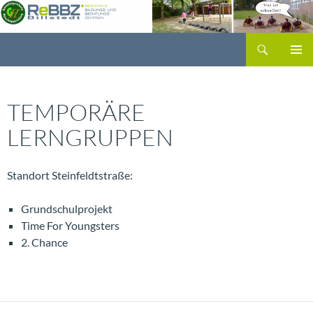
Zum
Inhalt
Suchen
springen
ReBBZ Billstedt
PRIMÄR
MENÜ
TEMPORÄRE
LERNGRUPPEN
Standort Steinfeldtstraße:
Grundschulprojekt
Time For Youngsters
2. Chance